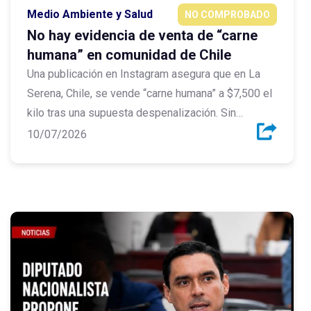
Medio Ambiente y Salud
NO COMPROBADO
No hay evidencia de venta de “carne
humana” en comunidad de Chile
Una publicación en Instagram asegura que en La
Serena, Chile, se vende “carne humana” a $7,500 el
kilo tras una supuesta despenalización. Sin
embargo, la verificación demuestra que no existe
10/07/2026
ninguna prueba