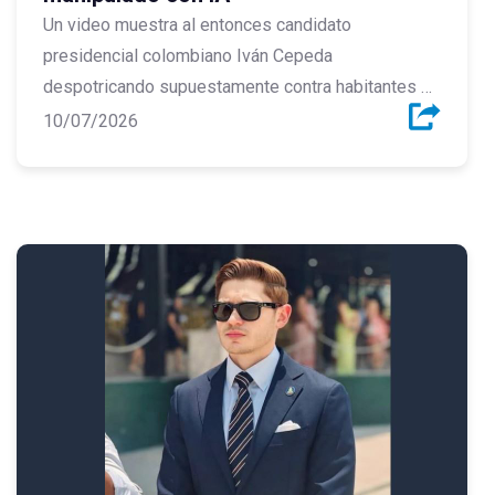
Un video muestra al entonces candidato
presidencial colombiano Iván Cepeda
despotricando supuestamente contra habitantes de
su país, pero se trata de una manipulación con IA.
10/07/2026