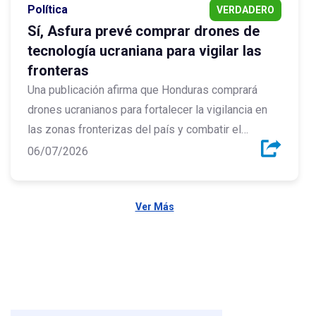
Política
VERDADERO
Sí, Asfura prevé comprar drones de
tecnología ucraniana para vigilar las
fronteras
Una publicación afirma que Honduras comprará
drones ucranianos para fortalecer la vigilancia en
las zonas fronterizas del país y combatir el
narcotráfico. La publicación es verdadera, el
06/07/2026
Gobierno afirmó que prevé adquirir la tecnología
Ver Más