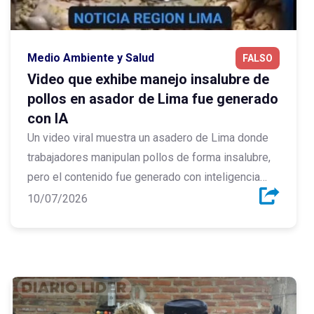
Medio Ambiente y Salud
FALSO
Video que exhibe manejo insalubre de
pollos en asador de Lima fue generado
con IA
Un video viral muestra un asadero de Lima donde
trabajadores manipulan pollos de forma insalubre,
pero el contenido fue generado con inteligencia
artificial y no existen pruebas que confirmen que el
10/07/2026
hecho ocurrió