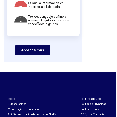
Falso:
La información es
incorrecta o fabricada.
Tóxico:
Lenguaje dañino y
abusivo dirigido a individuos
específicos o grupos.
Aprende más
Inicio
Términos de Uso
Quiénes somos
Politica de Privacidad
Metodología de verificación
Politica de Cookie
Solicitar verificacion de hechos de Chekiá
Código de Conducta