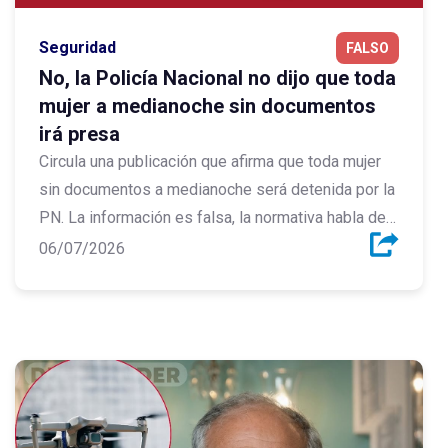
Seguridad
FALSO
No, la Policía Nacional no dijo que toda
mujer a medianoche sin documentos
irá presa
Circula una publicación que afirma que toda mujer
sin documentos a medianoche será detenida por la
PN. La información es falsa, la normativa habla de
trasladar a las personas sin documentos a una
06/07/2026
sede policial para verificar su identidad