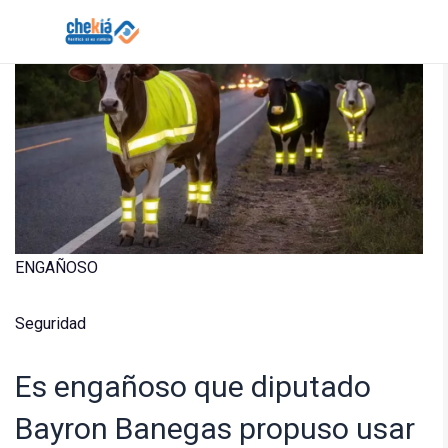
Skip
to
content
Solicitar verificación de hechos de Chekiá
ENGAÑOSO
Seguridad
Es engañoso que diputado
Bayron Banegas propuso usar