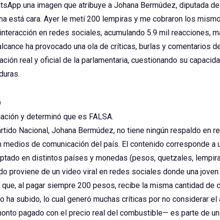
sApp una imagen que atribuye a Johana Bermúdez, diputada del 
lina está cara. Ayer le metí 200 lempiras y me cobraron los mis
e interacción en redes sociales, acumulando 5.9 mil reacciones,
cance ha provocado una ola de críticas, burlas y comentarios de
ción real y oficial de la parlamentaria, cuestionando su capacid
duras.
o
icación y determinó que es FALSA.
artido Nacional, Johana Bermúdez, no tiene ningún respaldo en reg
en medios de comunicación del país. El contenido corresponde 
aptado en distintos países y monedas (pesos, quetzales, lempiras
ido proviene de un video viral en redes sociales donde una jove
a que, al pagar siempre 200 pesos, recibe la misma cantidad de
o ha subido, lo cual generó muchas críticas por no considerar el
monto pagado con el precio real del combustible— es parte de un