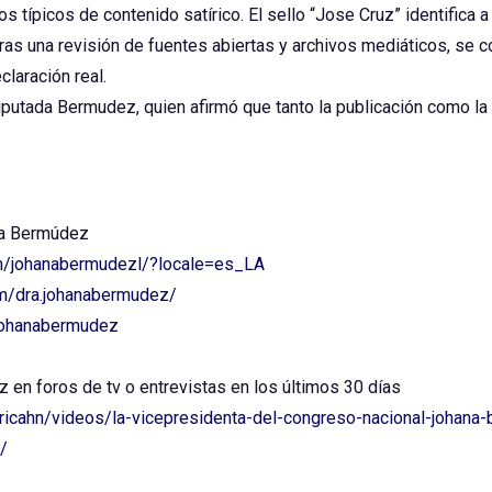
típicos de contenido satírico. El sello “Jose Cruz” identifica a
 Tras una revisión de fuentes abiertas y archivos mediáticos, se
claración real.
putada Bermudez, quien afirmó que tanto la publicación como la 
na Bermúdez
m/johanabermudezl/?locale=es_LA
m/dra.johanabermudez/
johanabermudez
 en foros de tv o entrevistas en los últimos 30 días
ricahn/videos/la-vicepresidenta-del-congreso-nacional-joha
/