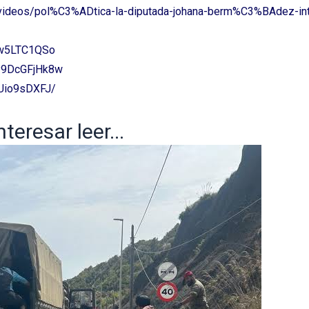
videos/pol%C3%ADtica-la-diputada-johana-berm%C3%BAdez-inte
Jw5LTC1QSo
=P9DcGFjHk8w
WUio9sDXFJ/
eresar leer...