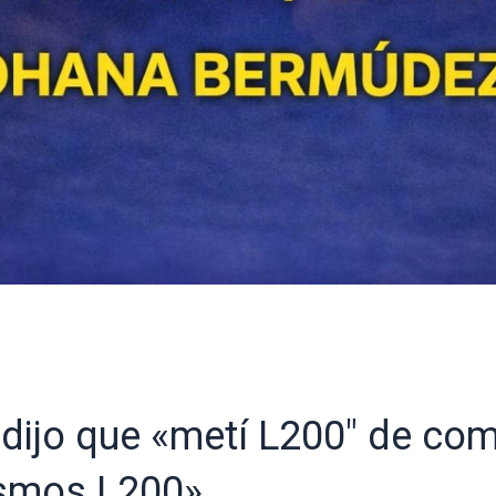
 dijo que «metí L200″ de com
ismos L200»