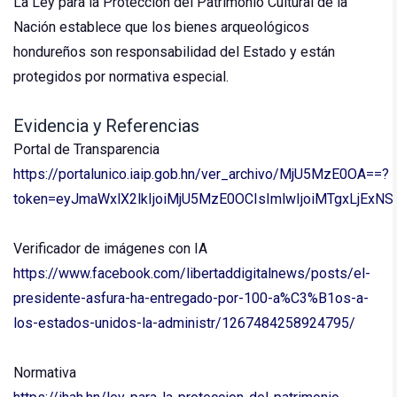
La Ley para la Protección del Patrimonio Cultural de la
Nación establece que los bienes arqueológicos
hondureños son responsabilidad del Estado y están
protegidos por normativa especial.
Evidencia y Referencias
Portal de Transparencia
https://portalunico.iaip.gob.hn/ver_archivo/MjU5MzE0OA==?
token=eyJmaWxlX2lkIjoiMjU5MzE0OCIsImlwIjoiMTgxLj
Verificador de imágenes con IA
https://www.facebook.com/libertaddigitalnews/posts/el-
presidente-asfura-ha-entregado-por-100-a%C3%B1os-a-
los-estados-unidos-la-administr/1267484258924795/
Normativa