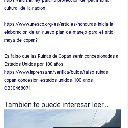
https://ihah.hn/ley-para-la-proteccion-del-patrimonio-
cultural-de-la-nacion
https://www.unesco.org/es/articles/honduras-inicia-la-
elaboracion-de-un-nuevo-plan-de-manejo-para-el-sitio-
maya-de-copan
?
Es falso que las Ruinas de Copán serán concesionadas a
Estados Unidos por 100 años
https://www.laprensa.hn/verifica/bulos/falso-ruinas-
copan-concesion-estados-unidos-100-anos-
OB30468071
También te puede interesar leer...