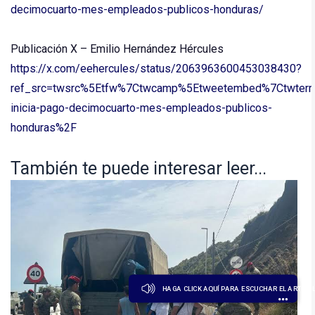
decimocuarto-mes-empleados-publicos-honduras/
Publicación X – Emilio Hernández Hércules
https://x.com/eehercules/status/2063963600453038430?
ref_src=twsrc%5Etfw%7Ctwcamp%5Etweetembed%7Ctwterm
inicia-pago-decimocuarto-mes-empleados-publicos-
honduras%2F
También te puede interesar leer...
HAGA CLICK AQUÍ PARA ESCUCHAR EL ARTÍCU