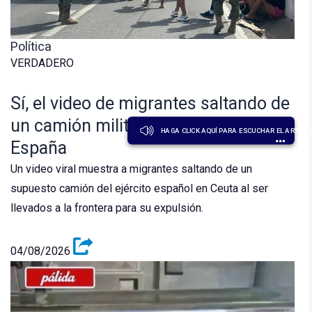
Política
VERDADERO
Sí, el video de migrantes saltando de
un camión militar sí es en Ceuta,
HAGA CLICK AQUÍ PARA ESCUCHAR EL ARTÍCU
España
Un video viral muestra a migrantes saltando de un
supuesto camión del ejército español en Ceuta al ser
llevados a la frontera para su expulsión.
04/08/2026