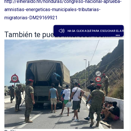
http://elheraldo.hn/honduras/congreso-nacional-aprueba-
amnistias-energeticas-municipales-tributarias-
migratorias-DM29169921
HAGA CLICK AQUÍ PARA ESCUCHAR EL ARTÍCU
También te puede interesar leer...