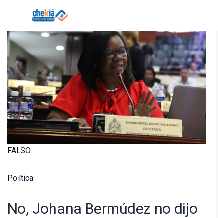
Skip
to
content
Solicitar verificación de hechos de Chekiá
FALSO
Política
No, Johana Bermúdez no dijo