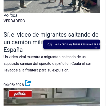
Política
VERDADERO
Sí, el video de migrantes saltando de
un camión militar sí es en Ceuta,
HAGA CLICK AQUÍ PARA ESCUCHAR EL ARTÍCU
España
Un video viral muestra a migrantes saltando de un
supuesto camión del ejército español en Ceuta al ser
llevados a la frontera para su expulsión.
04/08/2026