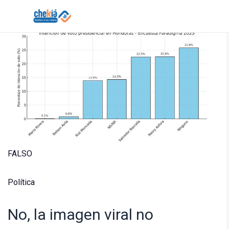
Skip
to
content
Solicitar verificación de hechos de Chekiá
FALSO
Política
No, la imagen viral no