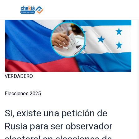
Skip
to
content
Solicitar verificación de hechos de Chekiá
VERDADERO
Elecciones 2025
Si, existe una petición de
Rusia para ser observador