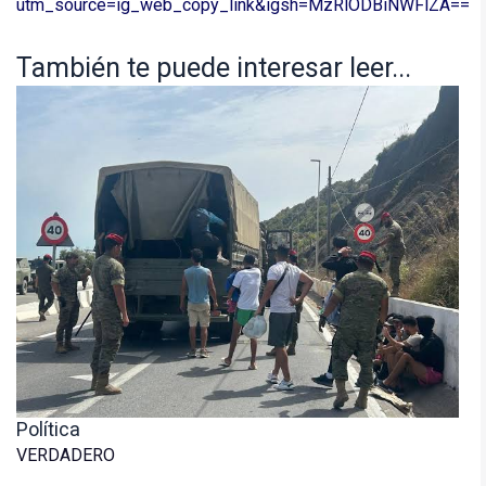
utm_source=ig_web_copy_link&igsh=MzRlODBiNWFlZA==
También te puede interesar leer...
Política
VERDADERO