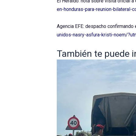
El Heraldo: nota sobre visita oficial 
en-honduras-para-reunion-bilateral
Agencia EFE: despacho confirmando e
unidos-nasry-asfura-kristi-noem/?u
También te puede int