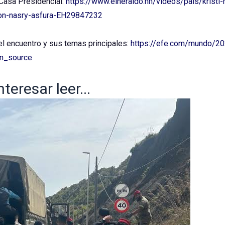
a Casa Presidencial:
https://www.elheraldo.hn/videos/pais/kristi
-con-nasry-asfura-EH29847232
l encuentro y sus temas principales:
https://efe.com/mundo/2
tm_source
eresar leer...