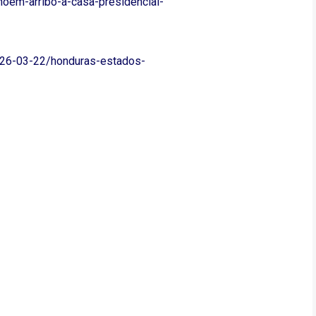
-noem-arribo-a-casa-presidencial-
026-03-22/honduras-estados-