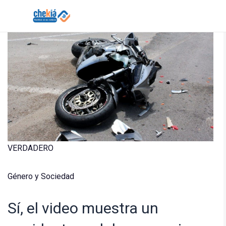
Skip
to
content
Solicitar verificación de hechos de Chekiá
VERDADERO
Género y Sociedad
Sí, el video muestra un