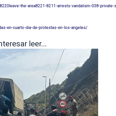
8220leave-the-area8221-8211-arrests-vandalism-038-private-se
ndas-en-cuarto-dia-de-protestas-en-los-angeles/
eresar leer...