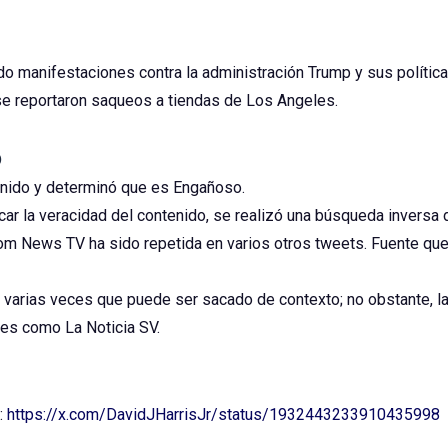
o manifestaciones contra la administración Trump y sus políticas
se reportaron saqueos a tiendas de Los Angeles.
o
enido y determinó que es Engañoso.
icar la veracidad del contenido, se realizó una búsqueda inversa
dom News TV ha sido repetida en varios otros tweets. Fuente que
 varias veces que puede ser sacado de contexto; no obstante, l
les como La Noticia SV.
:
https://x.com/DavidJHarrisJr/status/1932443233910435998