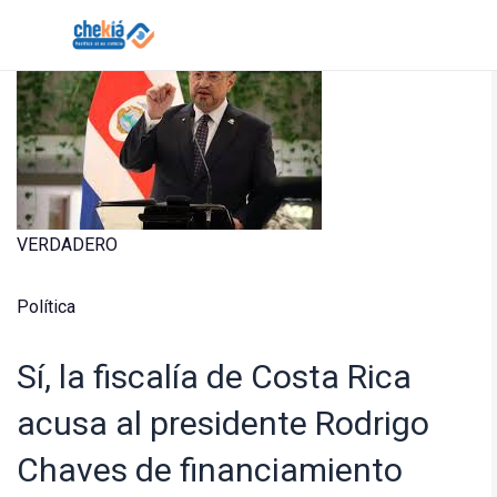
Skip
to
content
Solicitar verificación de hechos de Chekiá
VERDADERO
Política
Sí, la fiscalía de Costa Rica
acusa al presidente Rodrigo
Chaves de financiamiento